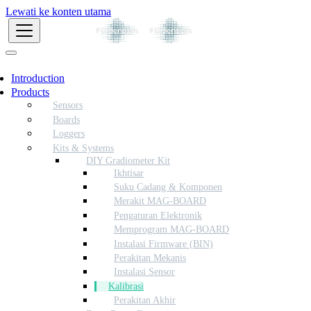
Lewati ke konten utama
Introduction
Products
Sensors
Boards
Loggers
Kits & Systems
DIY Gradiometer Kit
Ikhtisar
Suku Cadang & Komponen
Merakit MAG-BOARD
Pengaturan Elektronik
Memprogram MAG-BOARD
Instalasi Firmware (BIN)
Perakitan Mekanis
Instalasi Sensor
Kalibrasi
Perakitan Akhir