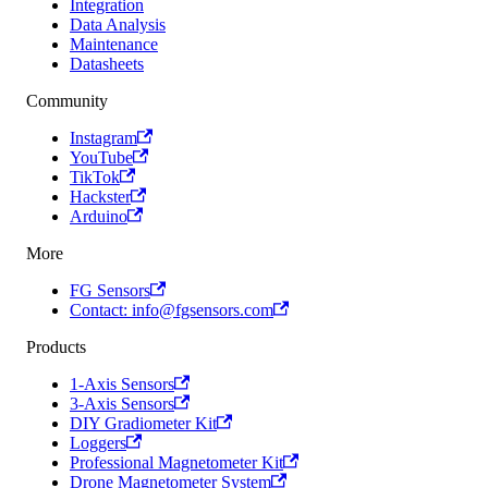
Integration
Data Analysis
Maintenance
Datasheets
Community
Instagram
YouTube
TikTok
Hackster
Arduino
More
FG Sensors
Contact: info@fgsensors.com
Products
1-Axis Sensors
3-Axis Sensors
DIY Gradiometer Kit
Loggers
Professional Magnetometer Kit
Drone Magnetometer System