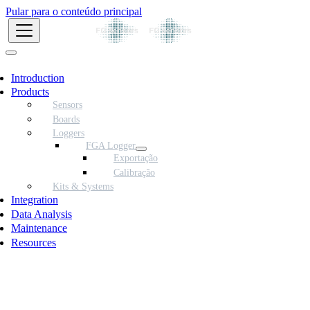
Pular para o conteúdo principal
Introduction
Products
Sensors
Boards
Loggers
FGA Logger
Exportação
Calibração
Kits & Systems
Integration
Data Analysis
Maintenance
Resources