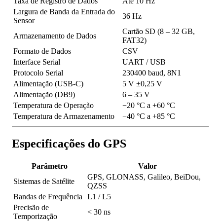
Taxa de Registro de Dados
Até 10 Hz
Largura de Banda da Entrada do
36 Hz
Sensor
Cartão SD (8 – 32 GB,
Armazenamento de Dados
FAT32)
Formato de Dados
CSV
Interface Serial
UART / USB
Protocolo Serial
230400 baud, 8N1
Alimentação (USB-C)
5 V ±0,25 V
Alimentação (DB9)
6 – 35 V
Temperatura de Operação
−20 °C a +60 °C
Temperatura de Armazenamento
−40 °C a +85 °C
Especificações do GPS
Parâmetro
Valor
GPS, GLONASS, Galileo, BeiDou,
Sistemas de Satélite
QZSS
Bandas de Frequência
L1 / L5
Precisão de
< 30 ns
Temporização