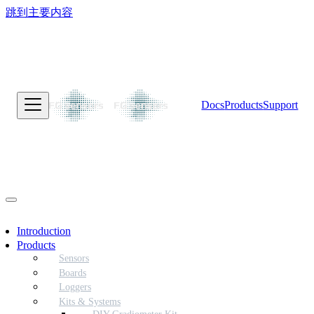
跳到主要内容
Docs
Products
Support
Introduction
Products
Sensors
Boards
Loggers
Kits & Systems