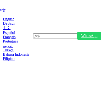
中文
English
Deutsch
中文
Español
WhatsApp
Français
Português
العربية
Türkçe
Bahasa Indonesia
Filipino