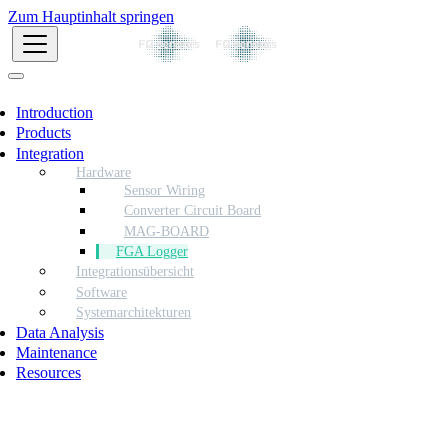
Zum Hauptinhalt springen
Introduction
Products
Integration
Hardware
Sensor Wiring
Converter Circuit Board
MAG-BOARD
FGA Logger
Integrationsübersicht
Software
Systemarchitekturen
Data Analysis
Maintenance
Resources